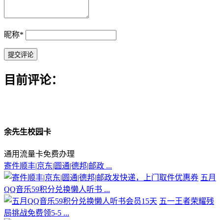
昵称
*
目前评论：
余先生校园卡
通用流量卡免费办理
寄件顺丰|京东|圆通|德邦|邮政 ...
五月
QQ音乐59积分兑换懒人听书 ...
五一王者荣耀残
局挑战免费领5-5 ...