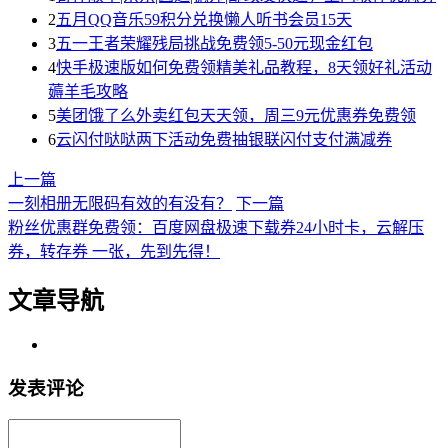
2
五月QQ音乐59积分兑换懒人听书会员15天
3
五一王者荣耀残局挑战免费领5-50元现金红包
4
快手极速版如何免费领精美礼品教程，8天领好礼活动
薅羊毛攻略
5
美团饿了么外卖红包天天领，周三9元优惠券免费领
6
云闪付哒哒两下活动免费抽银联闪付支付满减券
上一篇
一刻相册无限码有效的有没有？
下一篇
粉丝优惠群免费领：百度网盘极速下载券24小时卡，云解压
券，转存券 一张，先到先得！
文章导航
发表评论