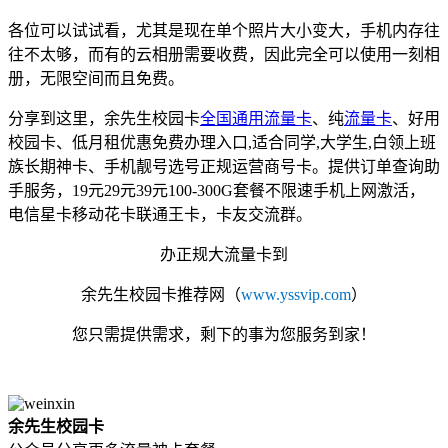
各位可以试试看，尤其是现在单个照片大小变大，手机内存往
往不太够，而有的云相册需要收费，因此完全可以使用一刻相
册，无限空间而且免费。
分享到这里，余先生校园卡
全国通用流量卡
、纯
流量卡
、好用
校园卡、低月租优惠免费办理入口,适合同学,大学生,白领上班
族长期神卡、手机靓号选号正规运营商号卡。提供订单查询助
手服务，19元29元39元100-300G套餐不限速手机上网激活，
电信星卡移动花卡联通王卡，卡友交流群。
办正规大流量卡到
余先生校园卡
推荐网
（
www.yssvip.com
）
您只需提供需求，剩下的事为您服务到家！
余先生校园卡