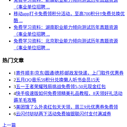
免费学习资料：新疆职业能力倾向测试历年真题资源
（事业单位招聘 ...
移动app打卡免费领积分活动，至高700积分‼️免费兑换优
酷 ...
免费学习资料：湖南职业能力倾向测试历年真题资源
（事业单位招聘 ...
免费学习资料：北京职业能力倾向测试历年真题资源
（事业单位招聘 ...
热门文章
1
寄件顺丰|京东|圆通|德邦|邮政发快递，上门取件优惠券
2
五月QQ音乐59积分兑换懒人听书会员15天
3
五一王者荣耀残局挑战免费领5-50元现金红包
4
快手极速版如何免费领精美礼品教程，8天领好礼活动
薅羊毛攻略
5
美团饿了么外卖红包天天领，周三9元优惠券免费领
6
云闪付哒哒两下活动免费抽银联闪付支付满减券
上一篇