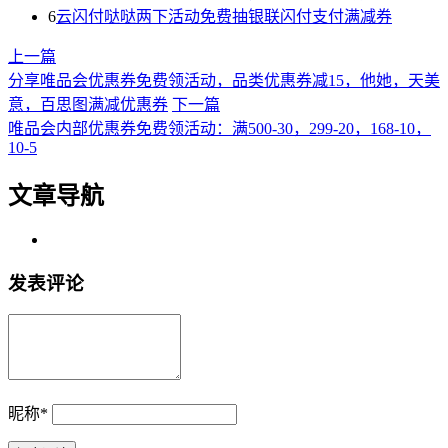
6
云闪付哒哒两下活动免费抽银联闪付支付满减券
上一篇
分享唯品会优惠券免费领活动，品类优惠券减15，他她，天美
意，百思图满减优惠券
下一篇
唯品会内部优惠券免费领活动：满500-30，299-20，168-10，
10-5
文章导航
发表评论
昵称
*