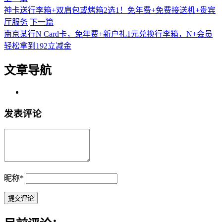
神卡送行李箱+双肩包或烤箱2选1！免年费+免费接送机+贵宾
厅服务
下一篇
南京某行N Card卡，免年费+新户礼1元兑换行李箱，N+会员
轻松拿到192立减金
文章导航
发表评论
昵称
*