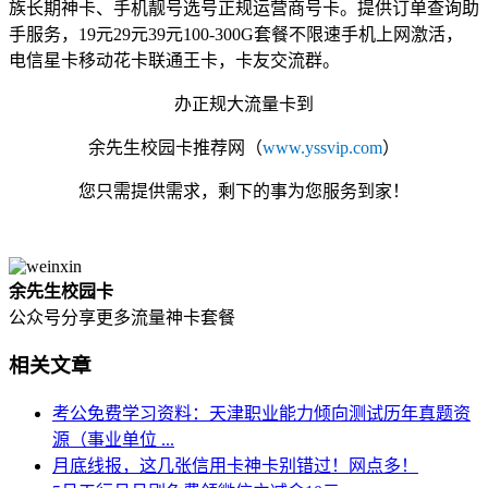
族长期神卡、手机靓号选号正规运营商号卡。提供订单查询助
手服务，19元29元39元100-300G套餐不限速手机上网激活，
电信星卡移动花卡联通王卡，卡友交流群。
办正规大流量卡到
余先生校园卡
推荐网
（
www.yssvip.com
）
您只需提供需求，剩下的事为您服务到家！
余先生校园卡
公众号分享更多流量神卡套餐
相关文章
考公免费学习资料：天津职业能力倾向测试历年真题资
源（事业单位 ...
月底线报，这几张信用卡神卡别错过！网点多！