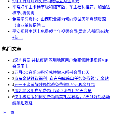
5月工行月月刷免费领微信立减金10元
平常好车主卡畅享版和随享版，车主福利推荐，加油达
标享8折优惠
免费学习资料：山西职业能力倾向测试历年真题资源
（事业单位招聘 ...
平安视频主题卡免费领全年视频会员(爱奇艺/腾讯/B站)
+新 ...
热门文章
1
深圳有爱 共抗疫情|深圳地区用户免费领腾讯视频VIP
会员周卡 ...
2
五月QQ音乐59积分兑换懒人听书会员15天
3
京东金贴领取福利 | 京东完成简单任务免费领5元金贴
4
五一王者荣耀残局挑战免费领5-50元现金红包
5
深圳地区用户免费领【起点读书】30天会员
6
快手极速版如何免费领精美礼品教程，8天领好礼活动
薅羊毛攻略
上一篇