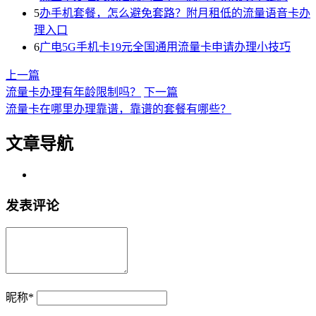
5
办手机套餐，怎么避免套路？附月租低的流量语音卡办
理入口
6
广电5G手机卡19元全国通用流量卡申请办理小技巧
上一篇
​流量卡办理有年龄限制吗？
下一篇
​流量卡在哪里办理靠谱，靠谱的套餐有哪些？
文章导航
发表评论
昵称
*