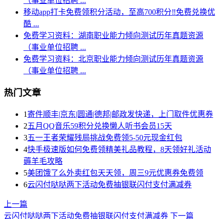
（事业单位招聘 ...
移动app打卡免费领积分活动，至高700积分‼️免费兑换优
酷 ...
免费学习资料：湖南职业能力倾向测试历年真题资源
（事业单位招聘 ...
免费学习资料：北京职业能力倾向测试历年真题资源
（事业单位招聘 ...
热门文章
1
寄件顺丰|京东|圆通|德邦|邮政发快递，上门取件优惠券
2
五月QQ音乐59积分兑换懒人听书会员15天
3
五一王者荣耀残局挑战免费领5-50元现金红包
4
快手极速版如何免费领精美礼品教程，8天领好礼活动
薅羊毛攻略
5
美团饿了么外卖红包天天领，周三9元优惠券免费领
6
云闪付哒哒两下活动免费抽银联闪付支付满减券
上一篇
云闪付哒哒两下活动免费抽银联闪付支付满减券
下一篇