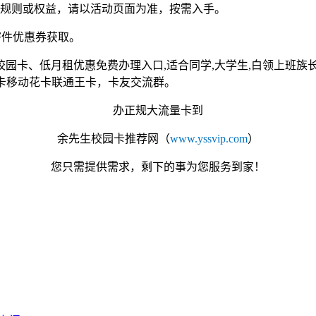
改规则或权益，请以活动页面为准，按需入手。
寄件优惠券获取。
校园卡、低月租优惠免费办理入口,适合同学,大学生,白领上班
电信星卡移动花卡联通王卡，卡友交流群。
办正规大流量卡到
余先生校园卡
推荐网
（
www.yssvip.com
）
您只需提供需求，剩下的事为您服务到家！