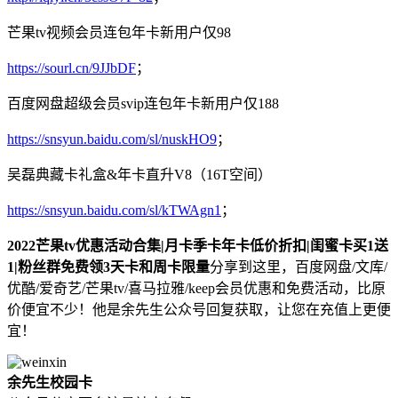
芒果tv视频会员连包年卡新用户仅98
https://sourl.cn/9JJbDF
；
百度网盘超级会员svip连包年卡新用户仅188
https://snsyun.baidu.com/sl/nuskHO9
；
吴磊典藏卡礼盒&年卡直升V8（16T空间）
https://snsyun.baidu.com/sl/kTWAgn1
；
2022芒果tv优惠活动合集|月卡季卡年卡低价折扣|闺蜜卡买1送
1|粉丝群免费领3天卡和周卡限量
分享到这里，百度网盘/文库/
优酷/爱奇艺/芒果tv/喜马拉雅/keep会员优惠和免费活动，比原
价便宜不少！他是余先生公众号回复获取，让您在充值上更便
宜！
余先生校园卡