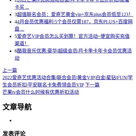
卡买 ...
3
超值联名会员：爱奇艺黄金vip+京东plus会员低至123！
4
4月会员优惠福利:5个会员仅需187，京东PLUS+百度网
盘 ...
5
爱奇艺VIP会员怎么买划算！官方活动~便宜购买充值
渠道！
6
酷我音乐优惠:豪华|超级会员|月卡季卡年卡会员优惠活
动
上一篇
2022爱奇艺优惠活动合集|联合会员|黄金VIP|白金|星钻|FUN|学
生会员折扣|平安联名卡免费领会员VIP
下一篇
芒果tv会员什么时候有优惠折扣活动
文章导航
发表评论