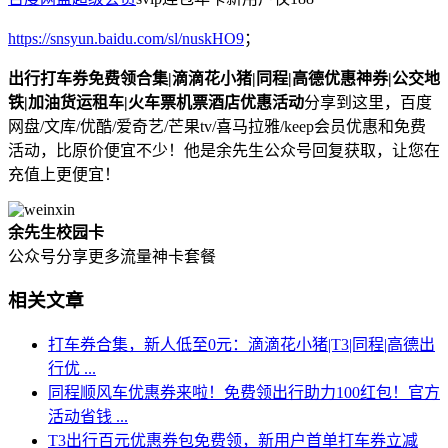
https://snsyun.baidu.com/sl/nuskHO9
；
出行打车券免费领合集|滴滴花小猪|同程|高德优惠神券|公交地
铁|加油货运租车|火车票机票酒店优惠活动
分享到这里，百度
网盘/文库/优酷/爱奇艺/芒果tv/喜马拉雅/keep会员优惠和免费
活动，比原价便宜不少！他是余先生公众号回复获取，让您在
充值上更便宜！
余先生校园卡
公众号分享更多流量神卡套餐
相关文章
打车券合集，新人低至0元：滴滴花小猪|T3|同程|高德出
行优 ...
同程顺风车优惠券来啦！免费领出行助力100红包！官方
活动省钱 ...
T3出行百元优惠券包免费领，新用户首单打车券立减