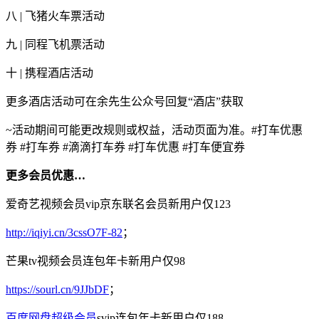
八 | 飞猪火车票活动
九 | 同程飞机票活动
十 | 携程酒店活动
更多酒店活动可在余先生公众号回复“酒店”获取
~活动期间可能更改规则或权益，活动页面为准。#打车优惠
券 #打车券 #滴滴打车券 #打车优惠 #打车便宜券
更多会员优惠…
爱奇艺视频会员vip京东联名会员新用户仅123
http://iqiyi.cn/3cssO7F-82
；
芒果tv视频会员连包年卡新用户仅98
https://sourl.cn/9JJbDF
；
百度网盘超级会员
svip连包年卡新用户仅188