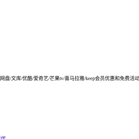
网盘/文库/优酷/爱奇艺/芒果tv/喜马拉雅/keep会员优惠和
...