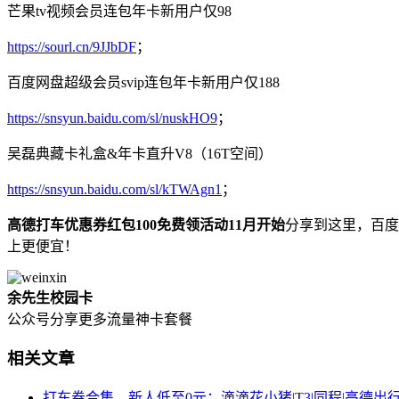
芒果tv视频会员连包年卡新用户仅98
https://sourl.cn/9JJbDF
；
百度网盘超级会员svip连包年卡新用户仅188
https://snsyun.baidu.com/sl/nuskHO9
；
吴磊典藏卡礼盒&年卡直升V8（16T空间）
https://snsyun.baidu.com/sl/kTWAgn1
；
高德打车优惠券红包100免费领活动11月开始
分享到这里，百度
上更便宜！
余先生校园卡
公众号分享更多流量神卡套餐
相关文章
打车券合集，新人低至0元：滴滴花小猪|T3|同程|高德出行优 