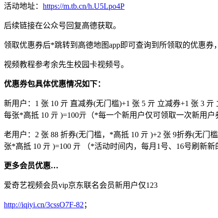
活动地址：
https://m.tb.cn/h.U5Lpo4P
后续链接在公众号回复高德获取。
领取优惠券后*跳转到高德地图app即可查询到所领取的优惠券，
视频教程参考余先生校园卡视频号。
优惠券包具体优惠情况如下：
新用户：1 张 10 亓 直减券(无门槛)+1 张 5 亓 立减券+1 张 3 
每张*高抵 10 亓 )=100亓（*每一个新用户仅可领取一次新用
老用户：2 张 88 折券(无门槛，*高抵 10 亓 )+2 张 9折券(无门
张*高抵 10 亓 )=100 亓 （*活动时间内，每月1号、1
更多会员优惠…
爱奇艺视频会员vip京东联名会员新用户仅123
http://iqiyi.cn/3cssO7F-82
；