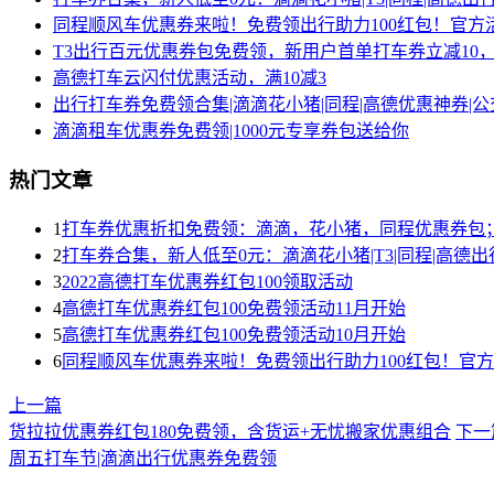
同程顺风车优惠券来啦！免费领出行助力100红包！官方活动
T3出行百元优惠券包免费领，新用户首单打车券立减10，新老
高德打车云闪付优惠活动，满10减3
出行打车券免费领合集|滴滴花小猪|同程|高德优惠神券|公交地
滴滴租车优惠券免费领|1000元专享券包送给你
热门文章
1
打车券优惠折扣免费领：滴滴，花小猪，同程优惠券包；加
2
打车券合集，新人低至0元：滴滴花小猪|T3|同程|高德出行优
3
2022高德打车优惠券红包100领取活动
4
高德打车优惠券红包100免费领活动11月开始
5
高德打车优惠券红包100免费领活动10月开始
6
同程顺风车优惠券来啦！免费领出行助力100红包！官方活动
上一篇
货拉拉优惠券红包180免费领，含货运+无忧搬家优惠组合
下一
周五打车节|滴滴出行优惠券免费领