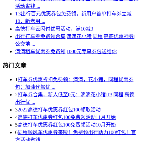
活动省钱 ...
T3出行百元优惠券包免费领，新用户首单打车券立减
10，新老用 ...
高德打车云闪付优惠活动，满10减3
出行打车券免费领合集|滴滴花小猪|同程|高德优惠神券|
公交地 ...
滴滴租车优惠券免费领|1000元专享券包送给你
热门文章
1
打车券优惠折扣免费领：滴滴，花小猪，同程优惠券
包；加油代驾优 ...
2
打车券合集，新人低至0元：滴滴花小猪|T3|同程|高德
出行优 ...
3
2022高德打车优惠券红包100领取活动
4
高德打车优惠券红包100免费领活动11月开始
5
高德打车优惠券红包100免费领活动10月开始
6
同程顺风车优惠券来啦！免费领出行助力100红包！官
方活动省钱 ...