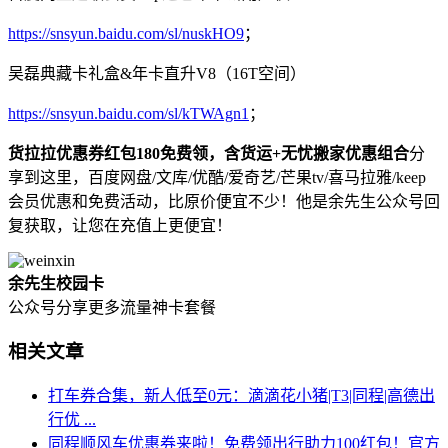
https://snsyun.baidu.com/sl/nuskHO9
；
吴磊典藏卡礼盒&年卡直升V8（16T空间）
https://snsyun.baidu.com/sl/kTWAgn1
；
货拉拉优惠券红包180免费领，含货运+无忧搬家优惠组合
分
享到这里，百度网盘/文库/优酷/爱奇艺/芒果tv/喜马拉雅/keep
会员优惠和免费活动，比原价便宜不少！他是余先生公众号回
复获取，让您在充值上更便宜！
余先生校园卡
公众号分享更多流量神卡套餐
相关文章
打车券合集，新人低至0元：滴滴花小猪|T3|同程|高德出
行优 ...
同程顺风车优惠券来啦！免费领出行助力100红包！官方