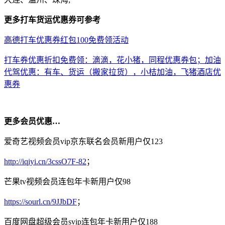
更多打车货运优惠券可参考
高德打车优惠券红包100免费领活动
打车券优惠折扣免费领：滴滴，花小猪，同程优惠券包；加油
代驾优惠：有车、货运（搬家拉货），小桔加油，飞猪酒店优
惠券
更多会员优惠…
爱奇艺视频会员vip京东联名会员新用户仅123
http://iqiyi.cn/3cssO7F-82
；
芒果tv视频会员连包年卡新用户仅98
https://sourl.cn/9JJbDF
；
百度网盘超级会员svip连包年卡新用户仅188