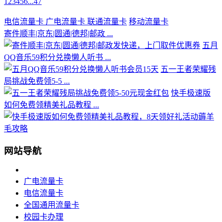
1
2
3
4
5
6
...
47
电信流量卡
广电流量卡
联通流量卡
移动流量卡
寄件顺丰|京东|圆通|德邦|邮政 ...
五月
QQ音乐59积分兑换懒人听书 ...
五一王者荣耀残
局挑战免费领5-5 ...
快手极速版
如何免费领精美礼品教程 ...
网站导航
广电流量卡
电信流量卡
全国通用流量卡
校园卡办理