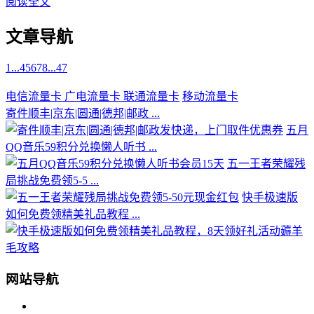
阅读全文
文章导航
1
...
4
5
6
7
8
...
47
电信流量卡
广电流量卡
联通流量卡
移动流量卡
寄件顺丰|京东|圆通|德邦|邮政 ...
五月
QQ音乐59积分兑换懒人听书 ...
五一王者荣耀残
局挑战免费领5-5 ...
快手极速版
如何免费领精美礼品教程 ...
网站导航